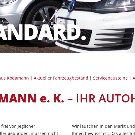
ANDARD.
aus Kodamann
|
Aktueller Fahrzeugbestand
|
Servicebausteine
|
A
ANN e. K.
– IHR AUTO
rei von jeglicher
Wir lauschen in den Markt und
eller gebunden, müssen nicht
Ihnen bewusst ist. Das alles f